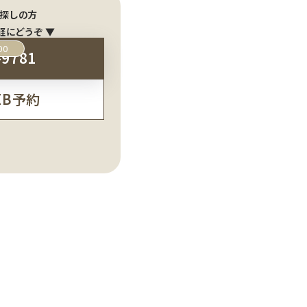
探しの方
軽にどうぞ ▼
00
-9781
EB予約