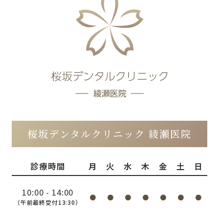
桜坂デンタルクリニック 綾瀬医院
診療時間
月
火
水
木
金
土
日
10:00 - 14:00
●
●
●
●
●
●
●
（午前最終受付13:30）